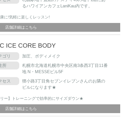
るハワイアンカフェLaniKau内です。
康に!気軽に楽しくレッスン!
店舗詳細はこちら
IC ICE CORE BODY
テゴリ
加圧、ボディメイク
住所
札幌市北海道札幌市中央区南3条西3丁目11番
地 N・MESSEビル5F
クセス
狸小路3丁目角セブンイレブンさんのお隣の
ビルになります★
リー】トレーニングで効率的にサイズダウン★
店舗詳細はこちら