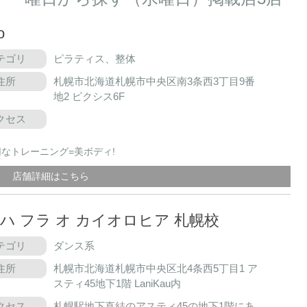
o
テゴリ
ピラティス、整体
住所
札幌市北海道札幌市中央区南3条西3丁目9番
地2 ピクシス6F
クセス
なトレーニング=美ボディ!
店舗詳細はこちら
アハ フラ オ カイオロヒア 札幌校
テゴリ
ダンス系
住所
札幌市北海道札幌市中央区北4条西5丁目1 ア
スティ45地下1階 LaniKau内
クセス
札幌駅地下直結のアスティ45の地下1階にあ