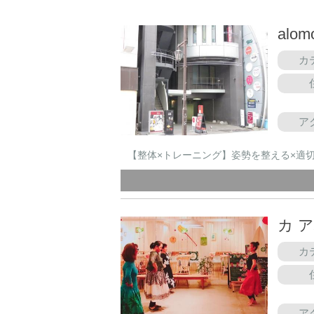
alom
カ
ア
【整体×トレーニング】姿勢を整える×適切
カ 
カ
ア