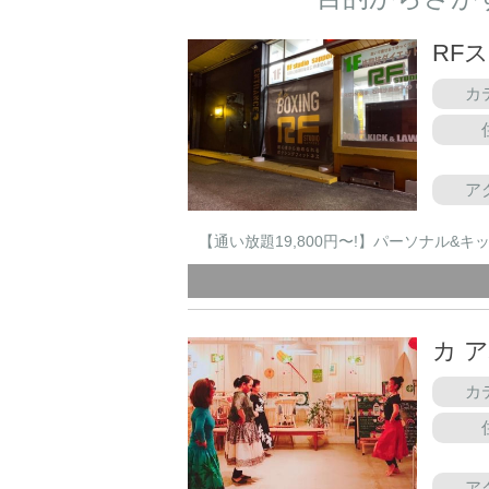
RF
カ
ア
【通い放題19,800円〜!】パーソナル&
カ 
カ
ア