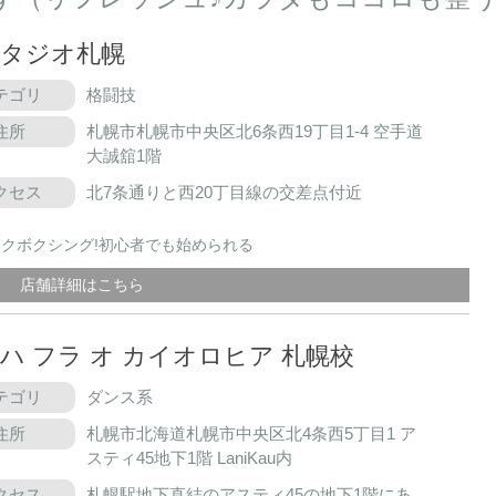
スタジオ札幌
テゴリ
格闘技
住所
札幌市札幌市中央区北6条西19丁目1‐4 空手道
大誠舘1階
クセス
北7条通りと西20丁目線の交差点付近
キックボクシング!初心者でも始められる
店舗詳細はこちら
アハ フラ オ カイオロヒア 札幌校
テゴリ
ダンス系
住所
札幌市北海道札幌市中央区北4条西5丁目1 ア
スティ45地下1階 LaniKau内
クセス
札幌駅地下直結のアスティ45の地下1階にあ