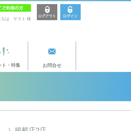
にちは ゲスト 様
ント・特集
お問合せ
。）掲載店2店